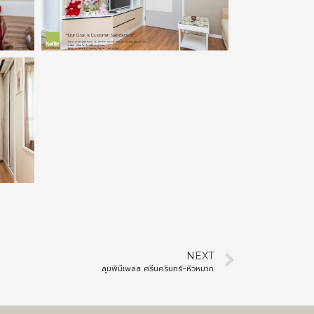
NEXT
ลุมพินีเพลส ศรีนครินทร์-หัวหมาก