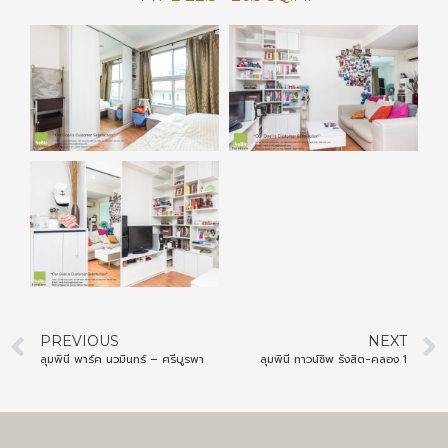
PREVIOUS
NEXT
ลุมพินี พาร์ค นวมินทร์ – ศรีบูรพา
ลุมพินี ทาวน์ชิพ รังสิต-คลอง 1