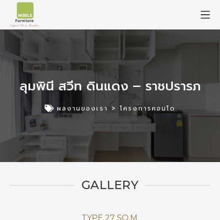
ลุมพินี สวีท ดินแดง – ราชปรารภ
ผลงานของเรา >
โครงการคอนโด
GALLERY
TYPE 27 SQ.M.