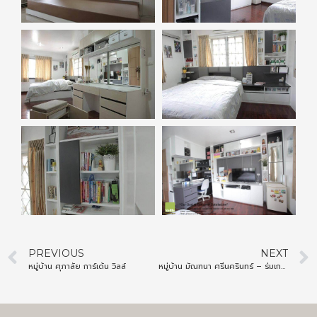
PREVIOUS
NEXT
หมู่บ้าน ศุภาลัย การ์เด้น วิลล์
หมู่บ้าน มัณฑนา ศรีนครินทร์ – ร่มเกล้า