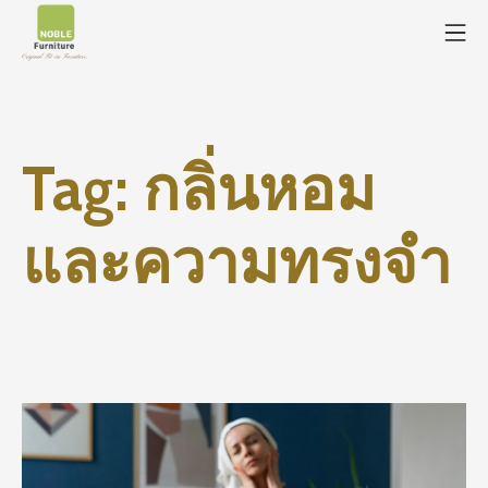
Tag:
กลิ่นหอม
และความทรงจำ