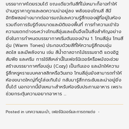
บรรยากาศโดยรวมได้ ขณะเดียวกันสีที่ไม่เหมาะก็อาจทำให้
บ้านดูราคาถูกและลดความน่าอยู่ลง พลังของโทนสี สีมี
อิทธิพลอย่างมากต่ออารมณ์และความรู้สึกของผู้ที่อยู่ในห้อง
รวมถึงการรับรู้ถึงขนาดและมิติของพื้นที่ การทำความเข้าใจ
ความแตกต่างระหว่างโทนสีอุ่นและเย็นจึงเป็นสิ่งสำคัญอย่าง
ยิ่งในการกำหนดบรรยากาศเริ่มต้นของบ้าน 1. โทนสีอุ่น โทนสี
อุ่น (Warm Tones) ประกอบด้วยสีที่ให้ความรู้สึกอบอุ่น
สดใส และมีพลังงาน เช่น สีน้ำตาลจากไม้ธรรมชาติ แดงอิฐ
ส้มพีช และครีม การใช้สีเหล่านี้ในเฟอร์นิเจอร์หรือผนังจะช่วย
สร้างบรรยากาศที่อบอุ่น (Cozy) เป็นกันเอง และมักให้ความ
รู้สึกหรูหราแบบคลาสสิกหรือวินเทจ โทนสีอุ่นยังสามารถทำให้
ห้องขนาดใหญ่ที่ดูโล่งเกินไป กลับมารู้สึกกระชับและน่าอยู่ยิ่ง
ขึ้นได้ นอกจากนี้ยังเหมาะสำหรับห้องรับประทานอาหาร เพราะ
ช่วยกระตุ้นความอยากอาหาร …
Posted in
บทความแนะนำ
,
เฟอร์นิเจอร์และการตกแต่ง
•